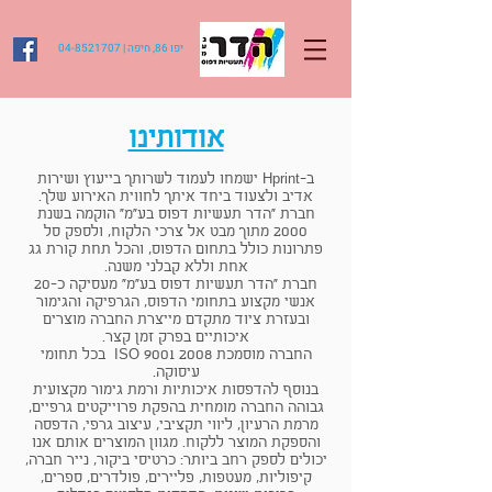
04-8521707 | ‏יפו 86‏, ‏חיפה‏
אודותינו
ב-Hprint ישמחו לעמוד לשרותך בייעוץ ושירות
אדיב ולצעוד ביחד איתך לחווית האירוע שלך.
חברת "הדר תעשיות דפוס בע"מ" הוקמה בשנת
2000 מתוך מבט אל צרכי הלקוח, ולספק סל
פתרונות כולל בתחום הדפוס, והכל תחת קורת גג
אחת וללא קבלני משנה.
חברת "הדר תעשיות דפוס בע"מ" מעסיקה כ-20
אנשי מקצוע בתחומי הדפוס, הגרפיקה והגימור
ובעזרת ציוד מתקדם מייצרת החברה מוצרים
איכותיים בפרק זמן קצר.
החברה מוסמכת ISO
9001 2008
בכל תחומי
עיסוקה.
בנוסף להדפסות איכותיות ורמת גימור מקצועית
גבוהה החברה מומחית בהפקת פרוייקטים גרפיים,
מרמת הרעיון, ליווי תקציבי, עיצוב גרפי, הדפסה
והספקת המוצר ללקוח. מגוון המוצרים אותם אנו
יכולים לספק רחב ביותר: כרטיסי ביקור, נייר חברה,
קיפוליות, מעטפות, פליירים, פולדרים, ספרים,